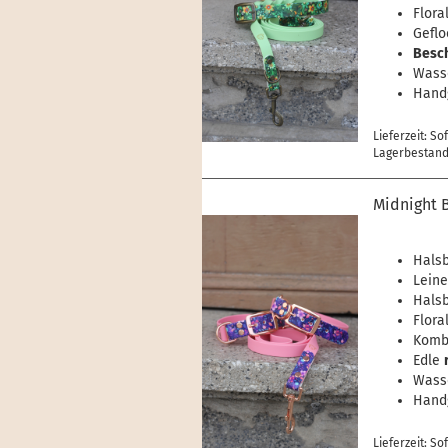
Flora
Geflo
Besch
Wasse
Handg
Lieferzeit: So
Lagerbestand:
Midnight 
Hals
Leine
Halsb
Flora
Kombi
Edle
Wasse
Handg
Lieferzeit: So