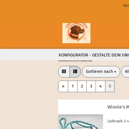
Ver
KONFIGURATOR - GESTALTE DEIN UNI
Knotenfeierabend
Sortieren nach
pr
Sortieren nach
Al
«
1
2
3
4
5
Winnie's M
Lieferzeit: 3