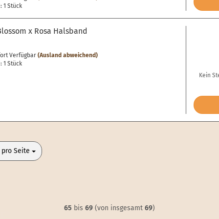
 1 Stück
Blossom x Rosa Halsband
fort Verfügbar
(Ausland abweichend)
 1 Stück
Kein St
o Seite
 pro Seite
65
bis
69
(von insgesamt
69
)