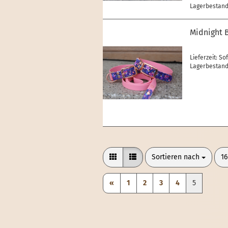
Lagerbestand:
Midnight 
Lieferzeit: So
Lagerbestand:
Sortieren nach
pr
Sortieren nach
16
«
1
2
3
4
5