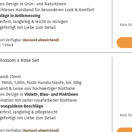
les Design in Grün- und Naturtönen
chtenes Halsband für besonderen Look & Komfort
läge in Antikmessing
rfest, langlebig & leicht zu reinigen
Kein St
efertigt mit Liebe zum Detail
fort Verfügbar
(Ausland abweichend)
 1 Stück
Blossom x Rosa Set
band: 25mm
 19mm, 1,30m, feste Handschlaufe, bis 30kg
and & Leine aus hochwertiger Biothane
les Design in
Violett-, Blau- und Pinktönen
nation mit zarter rosafarbener Biothane
rosegoldene Beschläge
rfest, langlebig & pflegeleicht
Kein St
efertigt mit Liebe zum Detail
fort Verfügbar
(Ausland abweichend)