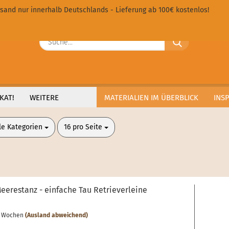
sand nur innerhalb Deutschlands - Lieferung ab 100€ kostenlos!
Sprache ausw
Suche...
E
Lieferland
P
KAT!
WEITERE
MATERIALIEN IM ÜBERBLICK
INS
o Seite
pro Seite
le Kategorien
16 pro Seite
Kon
Pas
eerestanz - einfache Tau Retrieverleine
-4 Wochen
(Ausland abweichend)