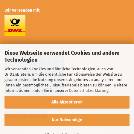
Wir versenden mit:
Instagram:
Diese Webseite verwendet Cookies und andere
Technologien
Wir verwenden Cookies und ähnliche Technologien, auch von
Drittanbietern, um die ordentliche Funktionsweise der Website zu
gewährleisten, die Nutzung unseres Angebotes zu analysieren und
Ihnen ein bestmögliches Einkaufserlebnis bieten zu können. Weitere
Informationen finden Sie in unserer
Datenschutzerklärung
.
Knoten_Feierabend
Alle Akzeptieren
Vertrag widerrufen
Nur Notwendige
Webshop erstellen
mit Gambio.de © 2026