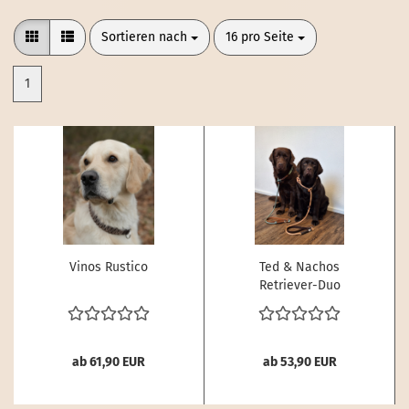
Sortieren nach
pro Seite
Sortieren nach
16 pro Seite
1
Vinos Rustico
Ted & Nachos
Retriever-Duo
ab 61,90 EUR
ab 53,90 EUR