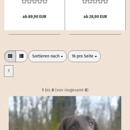
ab 89,90 EUR
ab 28,90 EUR
Sortieren nach
pro Seite
Sortieren nach
16 pro Seite
1
1
bis
8
(von insgesamt
8
)