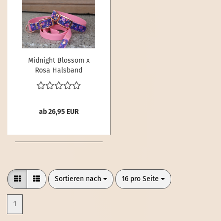
Midnight Blossom x
Rosa Halsband
ab 26,95 EUR
Sortieren nach
pro Seite
Sortieren nach
16 pro Seite
1