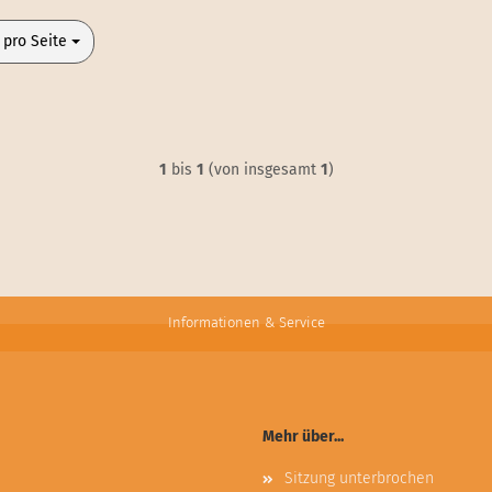
o Seite
 pro Seite
1
bis
1
(von insgesamt
1
)
Informationen & Service
Mehr über...
Sitzung unterbrochen