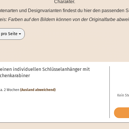
Charakter.
enarten und Designvarianten findest du hier den passenden Sc
is: Farben auf den Bildern können von der Originalfarbe abwe
o Seite
 pro Seite
deinen individuellen Schlüsselanhänger mit
chenkarabiner
a. 2 Wochen
(Ausland abweichend)
Kein St