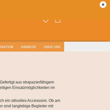
DE
Login
ählen
-Mail
asswort
PIRATION
HINWEISE
ÜBER UNS
to erstellen
swort vergessen?
efertigt aus strapazierfähigem
eitigen Einsatzmöglichkeiten im
ch ein stilvolles Accessoire. Ob am
 sind langlebige Begleiter mit