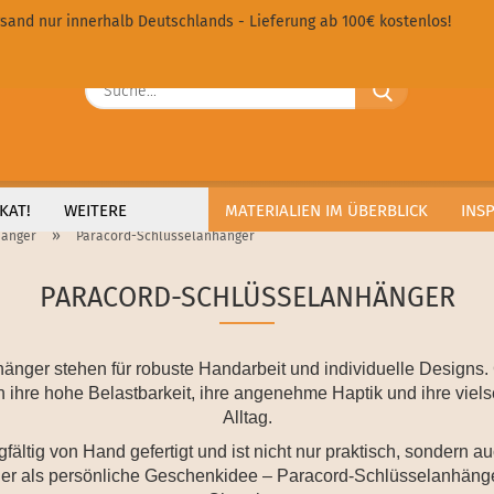
sand nur innerhalb Deutschlands - Lieferung ab 100€ kostenlos!
Sprache ausw
Suche...
E
Lieferland
P
KAT!
WEITERE
MATERIALIEN IM ÜBERBLICK
INS
»
hänger
Paracord-Schlüsselanhänger
PARACORD-SCHLÜSSELANHÄNGER
Kon
Pas
nger stehen für robuste Handarbeit und individuelle Designs. G
 ihre hohe Belastbarkeit, ihre angenehme Haptik und ihre viels
Alltag.
ältig von Hand gefertigt und ist nicht nur praktisch, sondern au
r als persönliche Geschenkidee – Paracord-Schlüsselanhänger