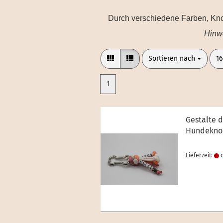
Durch verschiedene Farben, Knot
Hinwe
Sortieren nach
pr
Sortieren nach
16
1
Gestalte 
Hundekno
Lieferzeit:
c