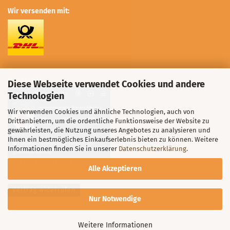
Wir versenden mit:
Instagram:
Diese Webseite verwendet Cookies und andere
Technologien
Wir verwenden Cookies und ähnliche Technologien, auch von
Drittanbietern, um die ordentliche Funktionsweise der Website zu
gewährleisten, die Nutzung unseres Angebotes zu analysieren und
Ihnen ein bestmögliches Einkaufserlebnis bieten zu können. Weitere
Informationen finden Sie in unserer
Datenschutzerklärung
.
Knoten_Feierabend
Alle Akzeptieren
Vertrag widerrufen
Nur Notwendige
Webshop erstellen
mit Gambio.de © 2026
Weitere Informationen