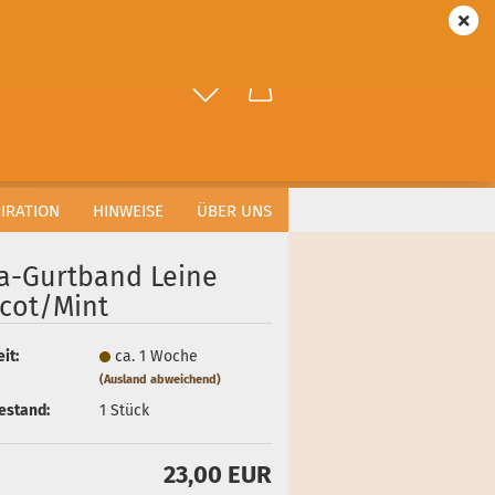
DE
Login
ählen
-Mail
asswort
PIRATION
HINWEISE
ÜBER UNS
a-Gurtband Leine
icot/Mint
to erstellen
it:
ca. 1 Woche
swort vergessen?
(Ausland abweichend)
estand:
1
Stück
23,00 EUR