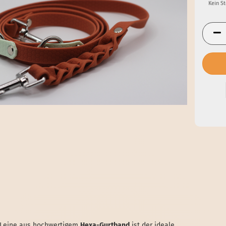
Kein S
se Leine aus hochwertigem
Hexa-Gurtband
ist der ideale