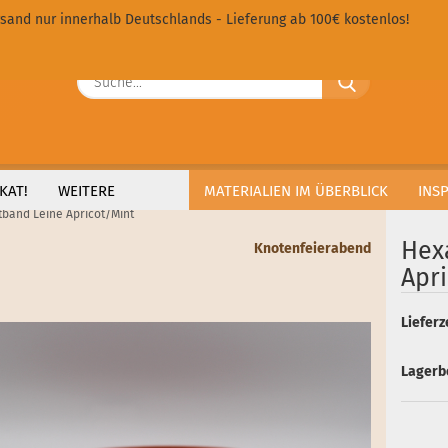
sand nur innerhalb Deutschlands - Lieferung ab 100€ kostenlos!
Sprache ausw
Suche...
E
Lieferland
P
KAT!
WEITERE
MATERIALIEN IM ÜBERBLICK
INS
band Leine Apricot/Mint
Hex
Knotenfeierabend
Apr
Kon
Lieferze
Pas
Lagerb