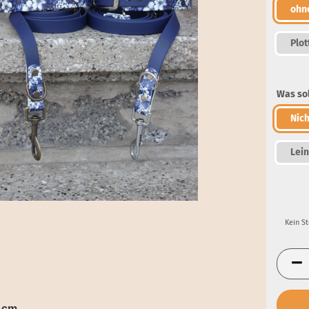
ohn
Plot
Was sol
Nich
Lei
Kein S
51cm