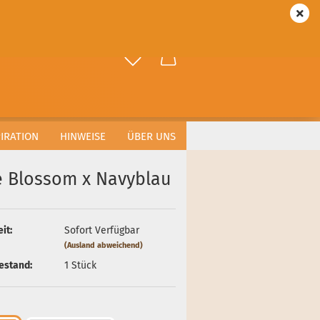
DE
Login
ählen
-Mail
asswort
PIRATION
HINWEISE
ÜBER UNS
e Blossom x Navyblau
to erstellen
it:
Sofort Verfügbar
swort vergessen?
(Ausland abweichend)
estand:
1
Stück