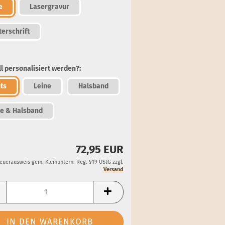
e
Lasergravur
terschrift
l personalisiert werden?:
ts
Leine
Halsband
ne & Halsband
72,95 EUR
teuerausweis gem. Kleinuntern.-Reg. §19 UStG zzgl.
Versand