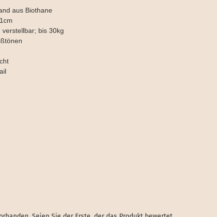
band aus Biothane
51cm
verstellbar; bis 30kg
ißtönen
cht
ail
rhanden. Seien Sie der Erste, der das Produkt bewertet.