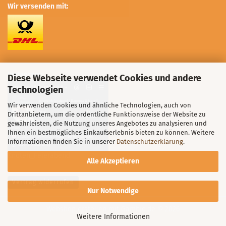
Wir versenden mit:
Instagram:
Diese Webseite verwendet Cookies und andere
Technologien
Wir verwenden Cookies und ähnliche Technologien, auch von
Drittanbietern, um die ordentliche Funktionsweise der Website zu
gewährleisten, die Nutzung unseres Angebotes zu analysieren und
Ihnen ein bestmögliches Einkaufserlebnis bieten zu können. Weitere
Informationen finden Sie in unserer
Datenschutzerklärung
.
Knoten_Feierabend
Alle Akzeptieren
Vertrag widerrufen
Nur Notwendige
Webshop erstellen
mit Gambio.de © 2026
Weitere Informationen